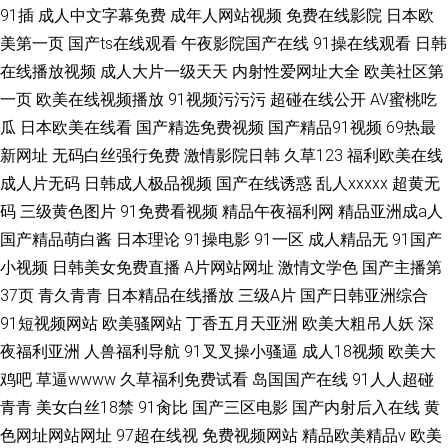
91插
成人中文字幕免费
成年人网站视频
免费在线影院
日本欧
美第一页
国产ts在线观看
午夜影院国产在线
91操在线观看
日韩
在线播放视频
成人大片一级天天
内射性爱网址大全
欧美社区第
一页
欧美在线视频播放
91视频污污污
超碰在线公开
AV蜜桃吃
瓜
日本欧美在线看
国产精选免费视频
国产精品91视频
69热最
新网址
无码白丝强行免费
激情影院日韩
久草123
福利欧美在线
成人片无码
日韩成人极品视频
国产在线诱惑
乱人xxxxx
超黄无
码
三级黄色图片
91免费看视频
精品午夜福利网
精品亚洲成a人
国产精品萌白酱
日本理论
91操电影
91一区
成人精品无
91国产
小视频
日韩美女免费直播
A片网站网址
激情文学色
国产主播第
37页
青久青青
日本精品在线播放
三级A片
国产日韩亚洲综合
91短视频网站
欧美骚网站
丁香五月天亚洲
欧美大粗吊人妖
深
夜福利亚洲
人兽福利导航
91叉叉操小骚逼
成人18视频
欧美大
鸡吧
草逼wwww
久草福利免费试看
岛国国产在线
91人人超碰
青青
美女白丝18禁
91肏比
国产三区电影
国产内射后入在线
黄
色网址网站网址
97超在线视
免费视频网站
精品欧美精品v
欧美