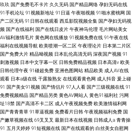
玖玖
国产免费毛不卡片
久久无码
国产精品网络
孕妇无码在线
91手机论坛
91视频新地址
91日逼
午夜啪视频
91啪水蜜桃网
国
产二区无码
91日韩在线观看
西瓜影院视频全集
国产孕妇无码视
频
国产在线福利
国产在线日皮片
午夜神马伦理
毛片网站美女
AV福利激情毛片
黄色网在线播放
91视频免费在线
91午夜在线
福利在线视频导航
欧美喷潮一区二区
午夜理论片
日本第二片区
国产免费大片
精品呦视频
日本乱伦高清无码
深夜国产视频
91
刺激视频
日本中文字幕一区
日韩免费精品视频
日本高清v
欧美
日韩伦理午夜
91碰超免费
亚洲色图网站
精品欧美
成人AV在线
观看
日本a级在线
干露脸熟女
在线观看黄色网
成人抖音
爰上碰
91
国产美女91视频
国产情侣片
97人人看
国产三级视频在线
91
免费视频精品
国产精品另类
黄色AV网站人
黄色91福利社
污网
址18禁
国产高清不卡二区
成人午夜视频免费
欧美激情福利网
国产青青青草
91草逼视频
免费看片日韩
午夜视频福利免费
国
产嫩草视频在线
69叉叉叉
最新日本在线视频
日韩成人a
青青操
91
五月天婷婷
91短视频在线
国产在线观看的
白丝美女自慰网