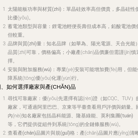
太陽能板功率與材質(zhì)
：單晶硅效率高但價貴，多晶硅性
比優(yōu)。
蓄電池類型與容量
：鋰電池輕便長壽但成本高，鉛酸電池價
但較重。
品牌與質(zhì)量
：知名品牌（如華為、陽光電源、天合光能
品質(zhì)可靠，價格偏高；小廠產(chǎn)品價廉但需謹(jǐn)慎
擇。
安裝與附加服務(wù)
：專業(yè)安裝可能增加費(fèi)用，但
障系統(tǒng)優(yōu)化運(yùn)行。
四、如何選擇廠家與產(CHǍN)品
尋找可靠廠家
：優(yōu)先選擇有認(rèn)證（如CQC、TUV）
廠家，可通過阿里巴巴、京東等平臺查看用戶評價與銷量。
內(nèi)知名廠家包括
晶科能源、隆基綠能、英利集團(tuán)
等，它們提供從組件到系統(tǒng)的全鏈條服務(wù)。
查看產(chǎn)品圖片與規(guī)格
：產(chǎn)品圖片應(yīng)清