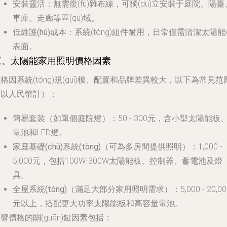
安裝靈活
：無需復(fù)雜布線，可獨(dú)立安裝于庭院、陽臺
車庫、走廊等區(qū)域。
低維護(hù)成本
：系統(tǒng)組件耐用，日常僅需清潔太陽能
表面。
三、太陽能家用照明價格因素
格因系統(tǒng)規(guī)模、配置和品牌差異較大，以下為常見范
（以人民幣計）：
簡易套裝
（如單個庭院燈）：50 - 300元，含小型太陽能板
電池和LED燈。
家庭基礎(chǔ)系統(tǒng)
（可為多房間提供照明）：1,000 -
5,000元，包括100W-300W太陽能板、控制器、蓄電池及燈
具。
全屋系統(tǒng)
（滿足大部分家用照明需求）：5,000 - 20,00
元以上，搭配更大功率太陽能板和高容量電池。
響價格的關(guān)鍵因素包括：