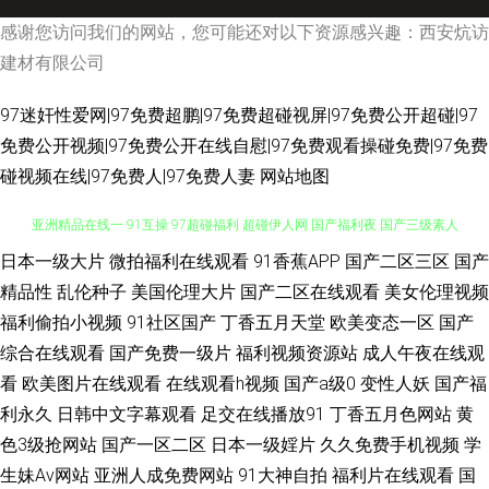
感谢您访问我们的网站，您可能还对以下资源感兴趣：西安炕访
建材有限公司
97迷奸性爱网|97免费超鹏|97免费超碰视屏|97免费公开超碰|97
免费公开视频|97免费公开在线自慰|97免费观看操碰免费|97免费
碰视频在线|97免费人|97免费人妻
网站地图
日本一级大片
微拍福利在线观看
91香蕉APP
国产二区三区
国产
含羞草免费91 91豆花网动漫 蜜桃视屏在线观看 色图综合站 午夜剧场成人18
精品性
乱伦种子
美国伦理大片
国产二区在线观看
美女伦理视频
亚洲精品在线一 91互操 97超碰福利 超碰伊人网 国产福利夜 国产三级素人
福利偷拍小视频
91社区国产
丁香五月天堂
欧美变态一区
国产
综合在线观看
国产免费一级片
福利视频资源站
成人午夜在线观
久久青青草 日本性视频 影音无码Av网 91精选在线观看 黄色九一小视频 日本
看
欧美图片在线观看
在线观看h视频
国产a级0
变性人妖
国产福
利永久
日韩中文字幕观看
足交在线播放91
丁香五月色网站
黄
αV视频 麻豆国产一二三区 男女互操免费看 日韩免费ag 天美mv入口 午夜毛
色3级抢网站
国产一区二区
日本一级婬片
久久免费手机视频
学
生妹Av网站
亚洲人成免费网站
91大神自拍
福利片在线观看
国
片网址 91次云 黄页网站日韩 日韩a卡一 丝袜韩国亚洲三级 亚洲色天堂在线