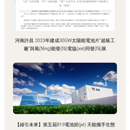
河南許昌 2023年建成30GW太陽能電池片“超級工
廠”與風(fēng)能發(fā)電協(xié)同發(fā)展
【綠引未來】第五屆819電池節(jié) 天能攜手生態