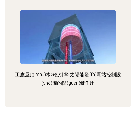
工廠屋頂?shù)木G色引擎 太陽能發(fā)電站控制設
(shè)備的關(guān)鍵作用