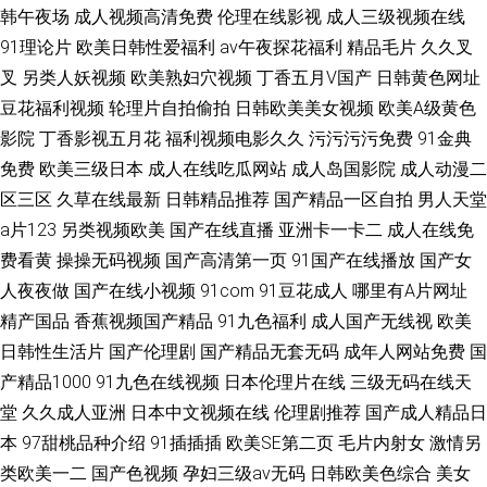
韩午夜场
成人视频高清免费
伦理在线影视
成人三级视频在线
91理论片
欧美日韩性爱福利
av午夜探花福利
精品毛片
久久叉
叉
另类人妖视频
欧美熟妇穴视频
丁香五月V国产
日韩黄色网址
豆花福利视频
轮理片自拍偷拍
日韩欧美美女视频
欧美A级黄色
影院
丁香影视五月花
福利视频电影久久
污污污污免费
91金典
免费
欧美三级日本
成人在线吃瓜网站
成人岛国影院
成人动漫二
区三区
久草在线最新
日韩精品推荐
国产精品一区自拍
男人天堂
a片123
另类视频欧美
国产在线直播
亚洲卡一卡二
成人在线免
费看黄
操操无码视频
国产高清第一页
91国产在线播放
国产女
人夜夜做
国产在线小视频
91com
91豆花成人
哪里有A片网址
精产国品
香蕉视频国产精品
91九色福利
成人国产无线视
欧美
日韩性生活片
国产伦理剧
国产精品无套无码
成年人网站免费
国
产精品1000
91九色在线视频
日本伦理片在线
三级无码在线天
堂
久久成人亚洲
日本中文视频在线
伦理剧推荐
国产成人精品日
本
97甜桃品种介绍
91插插插
欧美SE第二页
毛片内射女
激情另
类欧美一二
国产色视频
孕妇三级av无码
日韩欧美色综合
美女