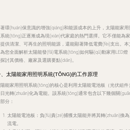
著環(huán)保意識的增強(qiáng)和能源成本的上升，太陽能家用
系統(tǒng)正逐漸成為現(xiàn)代家庭的熱門選擇。它不僅能為
提供清潔、可再生的照明能源，還能顯著降低電費(fèi)支出。本
為您全面解析太陽能發(fā)電系統(tǒng)如何驅(qū)動家用LED燈
探討其價格、廠家及選購要點(diǎn)。
一、太陽能家用照明系統(TǑNG)的工作原理
陽能家用照明系統(tǒng)的核心是利用太陽能電池板（光伏組件
日光轉(zhuǎn)化為電能。該系統(tǒng)通常包含以下幾個關(guān
鍵部分：
太陽能電池板
：負(fù)責(zé)捕獲太陽能并將其轉(zhuǎn)換
流電。