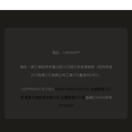
電話：1586965**
地址：浙江省杭州市蕭山區(QŪ)靖江街道偉南村（杭州菲達
(DÁ)鞋業(YÈ)有限公司工業(YÈ)廠房內(NÈI)）
COPYRIGHT © 2026
WWW.XINRIZHAO.CN
太陽能發(FĀ)
電
華夏兄弟能源有限公司
太陽能發(FĀ)電
版權(QUÁN)所有
SITEMAP