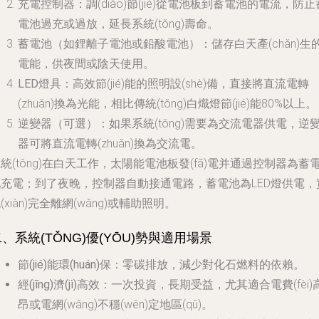
充電控制器
：調(diào)節(jié)從電池板到蓄電池的電流，防止
電池過充或過放，延長系統(tǒng)壽命。
蓄電池
（如鋰離子電池或鉛酸電池）：儲存白天產(chǎn)生
電能，供夜間或陰天使用。
LED燈具
：高效節(jié)能的照明設(shè)備，直接將直流電轉
(zhuǎn)換為光能，相比傳統(tǒng)白熾燈節(jié)能80%以上。
逆變器
（可選）：如果系統(tǒng)需要為交流電器供電，逆
器可將直流電轉(zhuǎn)換為交流電。
統(tǒng)在白天工作，太陽能電池板發(fā)電并通過控制器為蓄
池充電；到了夜晚，控制器自動接通電路，蓄電池為LED燈供電，
(xiàn)完全離網(wǎng)或輔助照明。
、系統(TǑNG)優(YŌU)勢與適用場景
節(jié)能環(huán)保
：零碳排放，減少對化石燃料的依賴。
經(jīng)濟(jì)高效
：一次投資，長期受益，尤其適合電費(fèi)
昂或電網(wǎng)不穩(wěn)定地區(qū)。