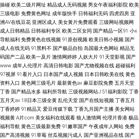
操碰
欧美二级片网址
精品成人无码视频
男女午夜福利影院
欧美
三级电影
免费黄色网址
成年版快手
日韩福利无码
四虎四房
亚
洲AV在线豆花
亚洲区成人
美女黄片免费观看
三级网站视频网
成人日韩精品
日韩福利专区
欧美二区女同
国产精品一区91
小x
导航福利
免费黄色在线视频
91原创视频
欧美日韩小视频
国产
成人在线无码
91黑料不
国产极品自拍
岛国最大色网站
精品无
码国产二品
欧美一及片
激情网婷婷
人妖大片
91天堂影视
国产
www
成年人伦理片
高清日韩电影
国产尤物视频在线
超碰福利
97视屏
91看片入口
日本国产成人视频
日本日韩欧美在线
黄色
资料入口
黄色网三级毛片
最新黄色av
麻豆影院免费
五月天堂
丁香
国产精品水多
福利所导航
三级视频网站J
51福利影院
丁香
五月天av
18日本三级全黄
乱伦天堂
国产在线短视频
丁香五月
丁香婷婷
91精品又
爱豆传媒下载
丁香九月国产主播
美女网站
视频黄
A片com
美女福利在线观看
狼人激情网
伦理片香港
极品
福利导航
黄色三级最新免费
91嫩草国产
午夜成年人网站
免费
国产高清视频
91草莓
丝瓜视频污成人
国产亚洲视品在线
国产