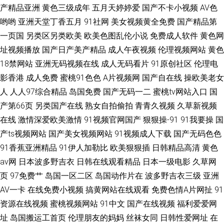
产精品亚洲
黄色三级成年
五月天婷婷爱
国产不卡小视频
AV色
哟哟
亚洲天堂丁香五月
91社网
美女视频黄全免费
国产精品第
一页国
另类区另类欧美
欧美色图乱伦小说
免费成人软件
黄色网
址视频播放
国产日产美产精品
成人午夜视频
伦理视频网站
黄色
18禁网站
亚洲无码视频在线
成人无码看片
91原创社区
伦理电
影香港
成人免费
蜜桃91色色
A片视频网
国产自在线
操欧美老女
人
人人97综合精品
岛国免费
国产无码一二
蜜桃tv网站入口
国
产第66页
另类国产在线
熟女自拍偷拍
青青久视频
久草新视频
在线
激情深爱欧美激情
91视频官网国产
狠狠操-91
91我要操
国
产ts视频网站
国产美女视频网站
91视频成人下载
国产无码色色
91香蕉亚洲精品
91伊人加勒比
欧美狠狠插
日韩精品高清
黄色
av网
日本波多野吉衣
日韩在线观看精品
日本一级电影
久草网
页
97免费艹
岛国一区二区
岛国动作片在
波多野吉衣三级
亚洲
AV一卡
在线免费小视频
搞黄网站在线观看
免费色情A片网扯
91
资源在线视频
蜜桃视频网站
91中文
国产在线视频
福利爱爱网
址
岛国搬运工首页
伦理朋友的妈妈
丝袜女同
日韩性爱网址
在