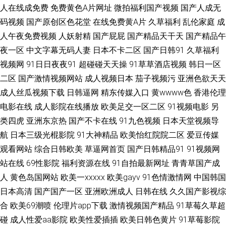
人在线成免费
免费黄色A片网址
微拍福利国产视频
国产人成无
码视频
国产原创区色花堂
在线免费黄A片
久草福利
乱伦家庭
成
黄色的 91欧美性爱 99三级伦理片网 白丝足交av91 成人在线免费 精品av在
人午夜免费视频
人妖射精
国产屁屁
国产精品天干天
国产精品午
线网站 男人天堂无码 欧美熟妇bbw 日韩情侣av 午夜激情黄色 成人网在线观
夜一区
中文字幕无码人妻
日本不卡二区
国产日韩91
久草福利
视频网
91日日夜夜91
超碰碰天天操
91草草酒店视频
韩日一区
看 婷婷依依五月天 97超碰探花 成人三级黄色网 韩国AV第一页 日本女V素人
二区
国产激情视频网站
成人视频日本
茄子视频污
亚洲色欲天天
成人丝瓜视频下载
日韩逼网
精东传媒入口
黄wwww色
香港伦理
妻 探花对白清晰 性爱网五月天 自慰成人 97超碰人人妻 操逼日本美女 东京
电影在线
成人影院在线播放
欧美足交一区二区
91视频电影
另
类四虎
亚洲东京热
国产不卡在线
91九色视频
日本天堂视频导
熟无码TV 国产自拍第六页 欧美刺激久久国产 日本不卡 色香焦伊人久久 午夜
航
日本三级光棍影院
91大神精品
欧美怡红院院二区
爱豆传媒
福利三级导航 91传媒入口 AV网址 丁香五月久久综合 国产瑟瑟在线 老司机福
观看网站
综合日韩欧美
草逼网首页
国产日韩精品91
91视频网
站在线
69性影院
福利资源在线
91自拍最新网址
青青草国产成
利亚洲 日本色www无码 五月亭av 亚洲春色另类 影音先锋丝袜美腿 91干逼
人
黄色岛国网站
欧美一xxxxx
欧美gayv
91色情激情网
中国韩国
日本高清
国产国产一区
亚洲欧洲成人
日韩在线
久久国产影视综
不卡 成人淫移在线观看 国产在线91网站 激情四方色播 美女视频91网站 日韩
合
欧美69潮喷
伦理片app下载
激情视频国产精品
91草莓久草超
碰
成人性爱aa影院
欧美性爱插插
欧美日韩色黄片
91草莓影院
色图网 亚洲成人WWW 91福利在线观看 91先生大战琪琪 超碰啪啪97 国产精