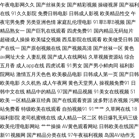
午夜电影网久久
国产丝袜美女
国产精彩视频
操碰视屏
国产福利
在线
91久久影院
免费日韩电影
日韩成人影视
欧美精品性交
午
品自拍93 老太AV老太AV 欧美三级色图 日韩内射影视 亚洲日本性爱 91精品
夜宅男免费
另类亚洲色情
家庭乱伦理电影
91草B草B视频
国产
老司机 www四虎 国产精品传媒1 久草资源福利 人妖综合 蜜桃抖阴 av红绿首
精品熟女一
国产巨乳在线观看
四虎免费91
国内精品无码短片
超碰成人操操
欧美猛交视频
西瓜影院在线观看
欧美做受日韩
国
页 黄网站在线国产 囯产精品一二三 青青肏屄 超碰免费公开 狠狠操成人在线
产在线一
国产原创视频在线
国产视频高清
国产丝袜一区
黄色
av网址大全
人妻乱视
国产成人在线网站
久草视频资源站
综合
日韩熟女成人 午夜影院污 97色涩 丁香8月大香蕉 狠狠干狠狠艹 午夜狼窝AV
五月香
成人app在线
四虎试看
91男女
国产男小鲜肉同
福利影
院网站
激情五月天色色
欧美极品电影
日韩成人第一页
国产日韩
91黑丝视频网站 抖阴福利视频 九一福利社区 欧美99欧美 日本理论一区 91
欧美电影
久久机热
成人午夜网
黄色天堂男人
操视频免费91
日
韩中文在线
精品中的精品
97国产精品视频
91美女在线视频
51
黑料黑丝 波多野吉衣电影 男女上床操网站 亚州午夜影院 91蜜桃精品入口
欧美
一区精品麻豆经典
国产在线观看资源
波多野洁衣视频
污网
AVV春色 成人国产自拍 国产丝袜性爱 久久五月资源网 青草操中文字幕 四虎
站免费看
特级欧美在线观看
自拍视频91
91艹艹
久草网在线
18
福利影院
老司机蜜桃在线
成人精品一区二区
韩日爆乳无码三级
人妻影院 51社区精品视频 97超碰蜜臀 超碰人人在线观看 国内自产自拍AV
欧美伦理电影网站
艹艹操操
AV黄色观看网站
日韩欧美在线国产
新91视频网
国产精品分类在线
97午夜福利视频
岛国AV动作无
美女人人摸人人操 日本a黄 天堂AV导航 91传媒抖音 超碰人妻第一夜 韩国91