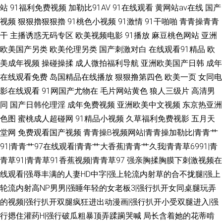
站
91福利免费视频
加勒比91AV
91在线观看
黄网站av在线
国产
视频
狠狠擼狠狠擼
91桃色小视频
91激情
91干啪啪
青青操青青
干
主播诱惑无码专区
欧美视频电影
91播放
麻豆桃色网站
亚洲
欧美国产另类
欧美伦理另类
国产刺激对白
在线观看91精品
欧
美成年视频
操碰操揉
成人微拍福利导航
亚洲欧美国产日韩
成年
在线观看免费
岛国精品在线播放
狠狠撸第四色
欧美一页
女同电
影在线观看
91网国产尤物在
毛片网站黄色
狼人三级片
高清男
同
国产日韩伦理淫
成年免费视频
亚洲欧美中文视频
东京热亚洲
色图
蜜桃成人超碰网
91精品小视频
久草福利免费视影
五月天
堂网
免费观看国产视频
青青操B视频网站|青青操加勒比|青青艹
91|青青艹97在线观看|青青艹大香蕉|青青艹久我|青青草6991|青
青草91|青青草91香蕉视频|青青草97
强亲胸揉胸膜下刺激视频在
线观看|强辱丰满的人妻HD中字|强上轮流内射草的合不拢腿|强上
轮流内射高NP男男|强睡年轻的女老板3|强行扒开女同桌腿玩弄
的视频|强行扒开双腿疯狂进出动漫画|强行扒开小受双腿进入|强
行摁住灌药H|强行破瓜粗暴顶弄蹂躏哭喊
局长含着她的花蒂啃