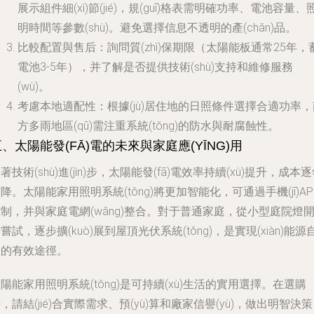
展示組件細(xì)節(jié)，規(guī)格表需明確功率、電池容量、
明時間等參數(shù)。避免選擇信息不透明的產(chǎn)品。
比較配置與售后
：詢問質(zhì)保期限（太陽能板通常25年，
電池3-5年），并了解是否提供技術(shù)支持和維修服務
(wù)。
考慮本地適配性
：根據(jù)居住地的日照條件選擇合適功率，
方多雨地區(qū)需注重系統(tǒng)的防水與耐腐蝕性。
、太陽能發(FĀ)電的未來與家庭應(YĪNG)用
著技術(shù)進(jìn)步，太陽能發(fā)電效率持續(xù)提升，成本
降。太陽能家用照明系統(tǒng)將更加智能化，可通過手機(jī)AP
制，并與家庭電網(wǎng)整合。對于普通家庭，從小型庭院燈
嘗試，逐步擴(kuò)展到屋頂光伏系統(tǒng)，是實現(xiàn)能源
給的有效途徑。
陽能家用照明系統(tǒng)是可持續(xù)生活的實用選擇。在選購
，請結(jié)合實際需求、預(yù)算和廠家信譽(yù)，做出明智決