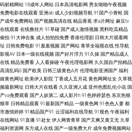
码射精网站
18成年人网站
日本高清电影网
男女啪啪午夜视频
免费电影在线观看
亚洲ab
成人少妇视频导航
91国产小青蛙
国
产十日美 日本色天堂 含羞草网站AV 日韩足交视频91 91叉叉叉 wwwav五月
产成年免费网站
国产视频高清在线
精品香蕉
求a片网址
麻豆tv
在线观看
在线撸丝片
91草碰
国产成人激情视频
黑料吃瓜精品
青青伊人视频 亚洲综合色色 av影城一区 国产亚洲在线 欧美啪啪91 91视频中
偷拍
91大神合集
成人拍拍拍免费
香港伦理剧
日韩大片观看网
文字幕 久久精品免费领取 日本极品午夜剧场 伊人狠狠极品综合 超碰天天人
址
日韩免费电影
91羞羞视频
国产网站
青草全福视在线
性导航
影视AV
日本一级在线视频
国产好片浮力
91久操
国产精品成人
人 老司机福利电影院 亚洲综合变态另类 久久成人伊人 日韩午夜福利导航 尤
在线
精品免费看
人人看操碰
午夜伦理电影网
久久国自产拍精品
高清乱码0
国产欧美
日韩三级黄色A片
伦理电影亚洲国产
福利
物肏屄com www五月天色 国产伊人精品 日韩妇女性影城 91手机在线视频 岛
姬黄色网址
欧美伊人影院
丁香成人五月花
黄色网网址女
久草视
频最新网址
日韩大片在线看
久久亚洲人成
亚州色图乱伦小说
国
国无码不卡 精品视频99 欧洲亚洲午夜 午夜少妇影院 大香蕉伊人操 日韩无码
产va免费观看
国产人妖第二
成人影片h
91色婷婷瑟色
东京热狠
三级 51国产精品 成人久久免费 美女视频 日韩无码导航 91视频18 超碰国产
狠草
日韩精品观看
91最新国产精品
一级黄色网
91色色人妻
都
市激情婷婷
91精品国产91
云涩福利在线导航
91视色
午夜福利
片 黄色A级 人人草天天干 亚洲国产黄色网 97免费在线视频 国产HD在线 欧
在线网站
91直播
91处女
伊人网青青草
国产又爽又黄又无
久草
福利资源网
东方成人在线
国产一级免费大片
成年免费视频网站