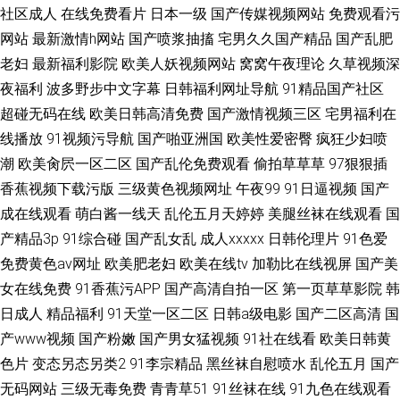
社区成人
在线免费看片
日本一级
国产传媒视频网站
免费观看污
网站
最新激情h网站
国产喷浆抽搐
宅男久久国产精品
国产乱肥
老妇
最新福利影院
欧美人妖视频网站
窝窝午夜理论
久草视频深
夜福利
波多野步中文字幕
日韩福利网址导航
91精品国产社区
超碰无码在线
欧美日韩高清免费
国产激情视频三区
宅男福利在
线播放
91视频污导航
国产啪亚洲国
欧美性爱密臀
疯狂少妇喷
潮
欧美肏屄一区二区
国产乱伦免费观看
偷拍草草草
97狠狠插
香蕉视频下载污版
三级黄色视频网址
午夜99
91日逼视频
国产
成在线观看
萌白酱一线天
乱伦五月天婷婷
美腿丝袜在线观看
国
产精品3p
91综合碰
国产乱女乱
成人xxxxx
日韩伦理片
91色爱
免费黄色av网址
欧美肥老妇
欧美在线tv
加勒比在线视屏
国产美
女在线免费
91香蕉污APP
国产高清自拍一区
第一页草草影院
韩
日成人
精品福利
91天堂一区二区
日韩a级电影
国产二区高清
国
产www视频
国产粉嫩
国产男女猛视频
91社在线看
欧美日韩黄
色片
变态另态另类2
91李宗精品
黑丝袜自慰喷水
乱伦五月
国产
无码网站
三级无毒免费
青青草51
91丝袜在线
91九色在线观看