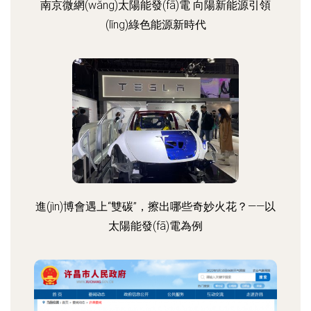
南京微網(wǎng)太陽能發(fā)電 向陽新能源引領
(lǐng)綠色能源新時代
進(jìn)博會遇上“雙碳”，擦出哪些奇妙火花？——以
太陽能發(fā)電為例