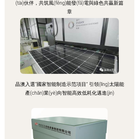
(tài)伙伴，共筑風(fēng)能發(fā)電與綠色共贏新篇
章
晶澳入選“國家智能制造示范項目” 引領(lǐng)太陽能
產(chǎn)業(yè)向智能高效低耗化邁進(jìn)