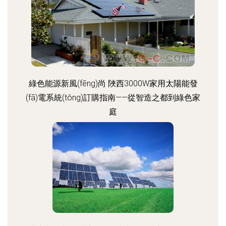
綠色能源新風(fēng)尚 陜西3000W家用太陽能發
(fā)電系統(tǒng)訂購指南——從智造之都到綠色家
庭