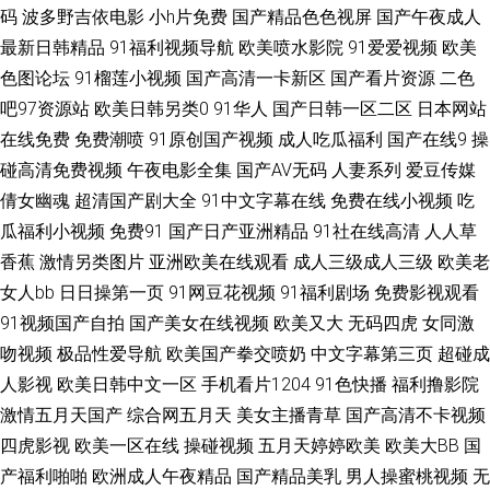
码
波多野吉依电影
小h片免费
国产精品色色视屏
国产午夜成人
最新日韩精品
91福利视频导航
欧美喷水影院
91爱爱视频
欧美
短片 蜜臀官网 日本黄页视频 天天操人人 亚洲中文字幕aw 91密臀 www超碰
色图论坛
91榴莲小视频
国产高清一卡新区
国产看片资源
二色
93 欧美性爱直播 日本黄色永久视频 深夜福利在线91 亚洲AV炮图 国产在线
吧97资源站
欧美日韩另类0
91华人
国产日韩一区二区
日本网站
在线免费
免费潮喷
91原创国产视频
成人吃瓜福利
国产在线9
操
xx 另类色亚洲 人人肏逼 五月丁香大香蕉 综合另类激情 国产精品日韩欧 日本
碰高清免费视频
午夜电影全集
国产AV无码
人妻系列
爱豆传媒
倩女幽魂
超清国产剧大全
91中文字幕在线
免费在线小视频
吃
不卡 伊人久久在线 97超碰人人爱 豆花官网免费 九一香蕉社区 青草五月婷
瓜福利小视频
免费91
国产日产亚洲精品
91社在线高清
人人草
香蕉
激情另类图片
亚洲欧美在线观看
成人三级成人三级
欧美老
五月天极品盛宴 综合色图第一页x 97超碰成人在线 九九热这里有精品 亚洲
女人bb
日日操第一页
91网豆花视频
91福利剧场
免费影视观看
91视频国产自拍
国产美女在线视频
欧美又大
无码四虎
女同激
社区电影 蜜桃TV91 伊人91在线观看 97欧美资源 岛国大片无码 日韩妇女性
吻视频
极品性爱导航
欧美国产拳交喷奶
中文字幕第三页
超碰成
影城 91视频免费刷 黄色网免网站 久久精品久久精 日本操逼逼 波多野氏黄色
人影视
欧美日韩中文一区
手机看片1204
91色快播
福利撸影院
激情五月天国产
综合网五月天
美女主播青草
国产高清不卡视频
39 海角福利导航 蜜桃视频免费观看 AV男天堂 亚州三级视频 97福利在线 亚
四虎影视
欧美一区在线
操碰视频
五月天婷婷欧美
欧美大BB
国
产福利啪啪
欧洲成人午夜精品
国产精品美乳
男人操蜜桃视频
无
洲女性黄页网站 丝袜福利导航 超碰伊人97 日本理论影院免费 97视频色色 国