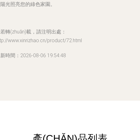
讓陽光照亮您的綠色家園。
若轉(zhuǎn)載，請注明出處：
tp://www.xinrizhao.cn/product/72.html
新時間：2026-08-06 19:54:48
產(CHǍN)品列表