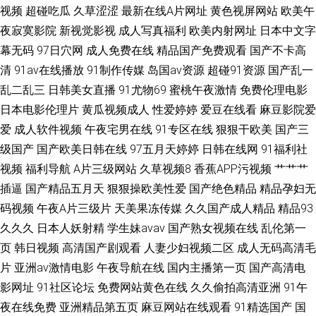
视频
超碰吃瓜
久草涩涩
最新在线A片网址
黄色视屏网站
欧美午
夜寂寞影院
新视觉影视
成人写真福利
欧美内射网址
日本中文字
幕无码
97日穴网
成人免费在线
精品国产免费观看
国产不卡高
清
91av在线播放
91制作传媒
岛国av资源
超碰91资源
国产乱一
乱二乱三
日韩美女直播
91尤物69
蜜桃午夜激情
免费伦理电影
日本电影伦理片
黄瓜视频成人
性爱婷婷
爱豆在线看
麻豆影院爱
爱
成人软件视频
午夜宅男在线
91专区在线
狠狠干欧美
国产三
级国产
国产欧美日韩在线
97五月天婷婷
日韩在线网
91福利社
视频
福利导航
A片三级网站
久草视频8
香蕉APP污视频
艹艹艹
插逼
国产精品五月天
狠狠操欧美性爱
国产绝色精品
精品孕妇无
码视频
午夜A片三级片
天美果冻传媒
久久国产成人精品
精品93
久久久
日本人妖射精
学生妹avav
国产熟女视频在线
乱伦第一
页
韩日视频
高清国产剧观看
人妻少妇视频二区
成人无码高清毛
片
亚洲av激情电影
午夜导航在线
国内主播第一页
国产高清电
影网址
91社区论坛
免费网站黄色在线
久久偷拍高清亚洲
91午
夜在线免费
亚洲精品第五页
麻豆网站在线观看
91精选国产
国