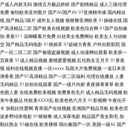
产成人内射无码
激情五月极品婷婷
国产剧情精品
成人三级伦理
91n免费处女在 91综合娱乐在线 大香蕉伊人干 福利姬福利导航 国产日韩欧
免费
偷怕欧美亚州图片
国产AV国产AV
97亚洲精华液
国内精自
线
国产精品3级片
成年女人视频
狠狠撸亚洲欧美
91操碰在线
国
美精品 国产操碰 东京热无码中文网 99热这里是精品 超碰在线奸海角 老湿影
产高清精品二区
国产欧美在线视频
欧美色综合网
91国产自拍偷
拍
香蕉911
花蝴蝶看片免费
白丝美女免费网站
欧美女人与动物
院日本 熟妇一区二区 婷婷五月天社区 神马影院午夜限制 青青草好吊 欧美精
交
国产精品无码电影
91插插库
97超碰大香蕉
户外自慰影院
国
产一区二区二区
国产偷窥盗摄视频
成人动漫网站观看
欧美第一
品系列 色色看片 天堂网成人在线 亚洲传媒色情A片 91在线观看玖玖 超碰91
页夜夜
91成人精品视频
蜜桃爱爱视频
乱伦熟女五月天
91香蕉
视
福利在线视频直播
一区xxxxx
岛国大片免费视频
一道日本亚
干干 福利视频三分钟 黑人成人 久久综合av 91后入极品jK AV免费在线精东
洲香蕉
国产91高清精品
国产一区二区福利
伦理在线播放
人妻
福利导航大全 黄色废料91 狼友大香蕉 欧美韩日 人妖AV资源网 日韩在线第
无码精品
91自拍在线观看
国产一级片内射
夜夜骑青青草
欧美
色图人妻
在线免费欧美视频
免费黄色毛片
成人精品无码视频
欧
47页 午夜寂寞老司机 伊人青青草视频 91岛国 91制作视频在线 国产欧美一
美午夜极品
性欧美ⅩⅩⅩⅩ乱
欧美色色六月天
91影视网
午夜伦不
卡
加勒比性爱网
青草国产在线视频
亚洲国产精品导航
欧美色淫
区二区 精品91网 老太AV老太AV 欧美成人官网 人妻熟女一级片 偷拍99超碰
波多野结依电影
91狠狠撸
成人深夜电影
精品国产美女剃毛
加
勒比熟女
91碰在线
欧美裸模
萌白酱国产一区
美国一级AV
国产
亚洲男女操逼视频 91大神视频污 AV一区二区AV 国产高清在线视频 午夜影院