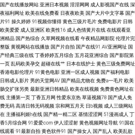
美九九婷婷 亚洲巨乳16区 97好色网 亚洲涩涩爱 国产午夜精品福利 综合色图
国产在线播放网站
亚洲日本视频
淫淫网网
成人影视国产在线
深
夜福利网址
欧美在线免费看
日夜夜欧美
国产大片中文字幕
国产
区 午夜三级A 成人午夜福利av 久久福利网 深夜福利18 AV红杏 激情婷婷五月
片91
操久婷婷
91视频你懂得
黄色三级片毛片
免费电影片
日韩
欧美爱爱
成人亚洲区
欧美性16
成人色情黄片在线
在线观看亚
基地 人妖狼人另类 91草网站 超碰人妻人人 激情色图日韩 欧美淫色综合 亚
洲精品
国产热综合
久草网视频在线看
午夜精品网影院
伦理片完
洲另类影音 97色色资源网 豆花视频一区 欧美日韩中国综合 91国产在线 欧美
整版
黄视网站在线播放
国产片自拍
国产在线91
AV亚洲网址
国
产经典三级在线
丁香婷婷五月综合
五月花亚洲综合
国产影院第
激情内射 91美女黑料免费 国产TS一区 另类综合专区婷婷 日韩熟女资源网站
一页
乱码欧美孕交
超碰在线艹
日本在线护士
黄色三级免费网址
香港电影伦理片
91黄色电影
亚洲一区成人视频
国产福利电影
91工厂视频网站 国产精品18 日本色情 91黑丝自慰 国产九一 欧洲一级片 香
日韩成人影片
男的天堂网AV
国产精品尤物在
免费a一毛片
欧美
肠交扩张另类
最新亚洲日韩精品
欧美在线视频
免费黄色网址在
蕉视频免费下载 99超碰最新地址 国产精品一二 男人天堂v 天天干天天在 av
线
主播第一页
丁香五月网
性爱东京热
草逼视频78
国产成人免
费无码
高清日韩无码视频
宗和网五月天
日b视频
成人三级网站
性影 蜜桃91无码入口 午夜寂寞伦理 91影片 国产99页 欧美人兽网
在
主播福利姬h在线
国产精一精二区
基情涩涩网
51漫画成人
丁
香5月综合网
91爱爱com
伊人涩涩射
黄色视频网址导航
91国在
线观看
91最新自拍
黄色软件91
国产操女人
国产乱人
欧美乱欲