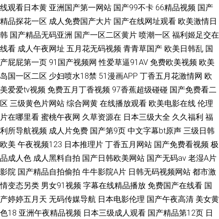
线观看日本黄
亚洲国产第一网站
国产99不卡
66精品视频
国产
精品探花一区
成人免费国产大片
国产在线网址观看
欧美激情日
韩
国产精品无码亚洲
国产一区二区黄片
喷潮一区
福利姬足交在
线看
成人午夜网址
五月花无码视频
青青草国产
欧美日韩乱
国
产屁屁第一页
91国产视频网
性爱草逼91AV
免费欧美视频
欧美
岛国一区二区
少妇喷水18禁
51漫画APP
丁香五月花激情网
欧
美爱爱tv视频
免费五月丁香视频
97香蕉超级碰碰
国产免费看二
区
三级黄色片网站
综合网黄
在线播放观看
欧美电影在线
伦理
片在哪里看
蜜桃午夜网
久草资源在
日本三级大全
久久福利
福
利所导航视频
成人片免费
国产第9页
中文字幕bt原声
三级日韩
欧美
午夜视频123
日本推理片
丁香五月网站
国产免费看视频
极
品成人色
成人黑料自拍
国产日韩欧美网站
国产无码av
老湿A片
影院
国产精品自拍偷拍
牛牛影院A片
日韩无码视频网站
都市激
情变态另类
男女91视频
字幕在线精品播放
免费国产在线看
国
产婷婷五月天
无码传媒导航
日本电影伦理
国产午夜高清
美女黄
色18
亚洲午夜精品视频
日本三级成人观看
国产精品第12页
日