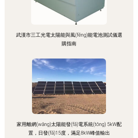
武漢市三工光電太陽能與風(fēng)能電池測試儀選
購指南
家用離網(wǎng)太陽能發(fā)電系統(tǒng) 5kW配
置，日發(fā)15度，滿足8kW峰值輸出